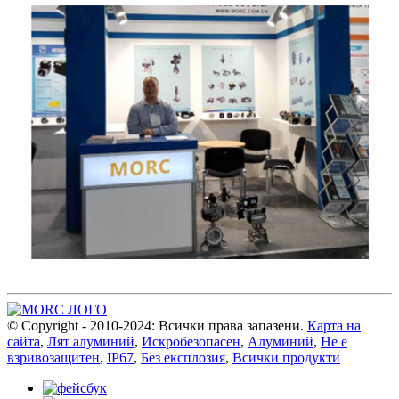
© Copyright - 2010-2024: Всички права запазени.
Карта на
сайта
,
Лят алуминий
,
Искробезопасен
,
Алуминий
,
Не е
взривозащитен
,
IP67
,
Без експлозия
,
Всички продукти