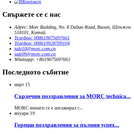
Свържете се с нас
Адрес: Morc Building, No. 8 Dabao Road, Baoan, Шенжен
518101, Китай.
Телефон: 008619075697661
Телефон: 008619928709104
sale10@morc.com.cn
sale09@morc.com.cn
Whatsapp: +8619075697661
Последното събитие
март
15
Сърдечни поздравления за MORC technica...
MORC винаги се е ангажирал с...
януари
19
Горещи поздравления за пълния успех...