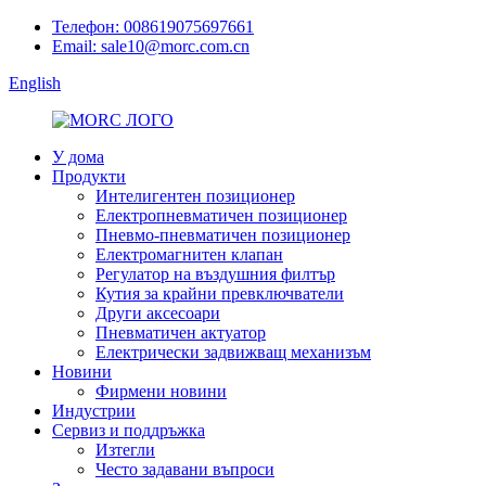
Телефон: 008619075697661
Email: sale10@morc.com.cn
English
У дома
Продукти
Интелигентен позиционер
Електропневматичен позиционер
Пневмо-пневматичен позиционер
Електромагнитен клапан
Регулатор на въздушния филтър
Кутия за крайни превключватели
Други аксесоари
Пневматичен актуатор
Електрически задвижващ механизъм
Новини
Фирмени новини
Индустрии
Сервиз и поддръжка
Изтегли
Често задавани въпроси