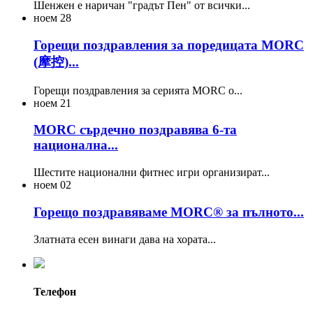
Шенжен е наричан "градът Пен" от всички...
ноем
28
Горещи поздравления за поредицата MORC
(摩控)...
Горещи поздравления за серията MORC o...
ноем
21
MORC сърдечно поздравява 6-та
национална...
Шестите национални фитнес игри организират...
ноем
02
Горещо поздравяваме MORC® за пълното...
Златната есен винаги дава на хората...
Телефон