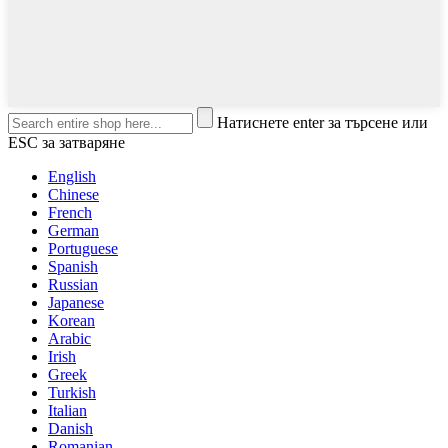
Натиснете enter за търсене или
ESC за затваряне
English
Chinese
French
German
Portuguese
Spanish
Russian
Japanese
Korean
Arabic
Irish
Greek
Turkish
Italian
Danish
Romanian