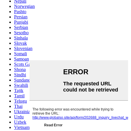
Nepali
Norwegian
Pashto
Persian
Punjabi
Serbian
Sesotho
Sinhala
Slovak
Slovenian
Somali
Samoan
Scots Gaelic
Shona
Sindhi
Sundanese
Swahili
Tajik
Tamil
Telugu
Thai
Ukrainian
Urdu
Uzbek
Vietnamese