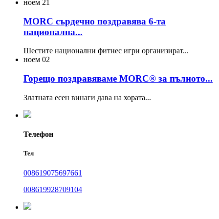
ноем
21
MORC сърдечно поздравява 6-та
национална...
Шестите национални фитнес игри организират...
ноем
02
Горещо поздравяваме MORC® за пълното...
Златната есен винаги дава на хората...
Телефон
Тел
008619075697661
008619928709104