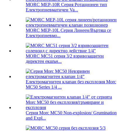
MORC MEP-10R Серия Ротационен тип
Електропневматичен Va...
MORC MEP-10L Серия Линеен/Въртящ се
Електропневмо...
MORC MC51 серия 3/2 взривозащитен
директен екшън...
Електромагнитен клапан без експлозия Morc
MC50 Series 1/4 ...
Серия Morc MC50 Non-explosion/ Grumination
and Expl...