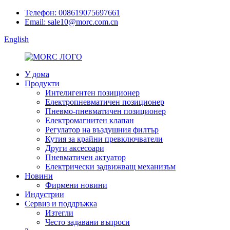
Телефон: 008619075697661
Email: sale10@morc.com.cn
English
У дома
Продукти
Интелигентен позиционер
Електропневматичен позиционер
Пневмо-пневматичен позиционер
Електромагнитен клапан
Регулатор на въздушния филтър
Кутия за крайни превключватели
Други аксесоари
Пневматичен актуатор
Електрически задвижващ механизъм
Новини
Фирмени новини
Индустрии
Сервиз и поддръжка
Изтегли
Често задавани въпроси