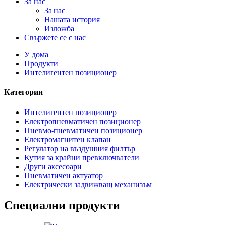
За нас
За нас
Нашата история
Изложба
Свържете се с нас
У дома
Продукти
Интелигентен позиционер
Категории
Интелигентен позиционер
Електропневматичен позиционер
Пневмо-пневматичен позиционер
Електромагнитен клапан
Регулатор на въздушния филтър
Кутия за крайни превключватели
Други аксесоари
Пневматичен актуатор
Електрически задвижващ механизъм
Специални продукти