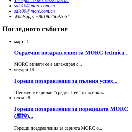
Телефон: 008619928709104
sale10@morc.com.cn
sale09@morc.com.cn
Whatsapp: +8619075697661
Последното събитие
март
15
Сърдечни поздравления за MORC technica...
MORC винаги се е ангажирал с...
януари
19
Горещи поздравления за пълния успех...
Шенжен е наричан "градът Пен" от всички...
ноем
28
Горещи поздравления за поредицата MORC
(摩控)...
Горещи поздравления за серията MORC o...