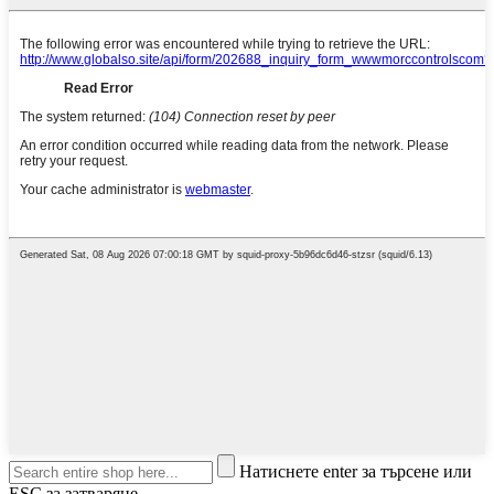
Натиснете enter за търсене или
ESC за затваряне