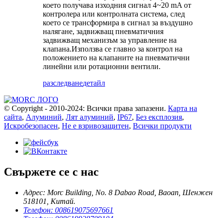
което получава изходния сигнал 4~20 mA от
контролера или контролната система, след
което се трансформира в сигнал за въздушно
налягане, задвижващ пневматичния
задвижващ механизъм за управление на
клапана.Използва се главно за контрол на
положението на клапаните на пневматични
линейни или ротационни вентили.
разследване
детайл
© Copyright - 2010-2024: Всички права запазени.
Карта на
сайта
,
Алуминий
,
Лят алуминий
,
IP67
,
Без експлозия
,
Искробезопасен
,
Не е взривозащитен
,
Всички продукти
Свържете се с нас
Адрес: Morc Building, No. 8 Dabao Road, Baoan, Шенжен
518101, Китай.
Телефон: 008619075697661