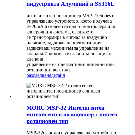
индустрията Алуминий и SS316L
интелигентен позиционер MSP-25 Series е
управляващо устройство, което получава
4~20mA изходен сигнал от контролера или
контролната система, след което
се трансформира в сигнал за въздушно
налягане, задвижващ пневматичния
задвижващ механизъм за управление на
клапана.Използва се главно за позиция на
клапана
управление на пневматични линейни или
ротационни вентили.
разследване
детайл
MORC MSP-32 Интелигентен
интелигентен позиционер с линеен
ротационен тип
MSP-
32
Серията е управляващо устройство,