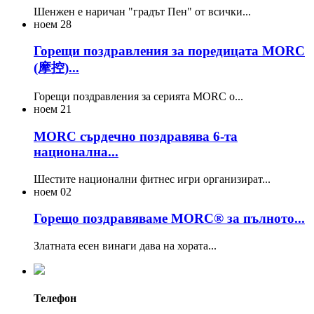
Шенжен е наричан "градът Пен" от всички...
ноем
28
Горещи поздравления за поредицата MORC
(摩控)...
Горещи поздравления за серията MORC o...
ноем
21
MORC сърдечно поздравява 6-та
национална...
Шестите национални фитнес игри организират...
ноем
02
Горещо поздравяваме MORC® за пълното...
Златната есен винаги дава на хората...
Телефон