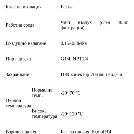
Клас на изолация
Fclass
Чист въздух (след 40um
Работна среда
филтрация)
Въздушно налягане
0,15~0,8MPa
Порт връзка
G1/4, NPT1/4
Захранване
DIN конектор
Летящи водачи
Нормална
-20~70 ℃
темп.
Околна
температура
Висока
-20~120 ℃
температура
Взривозащитен
Без експлозия
ExmbIIT4