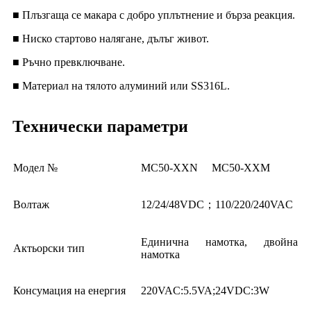
■ Плъзгаща се макара с добро уплътнение и бърза реакция.
■ Ниско стартово налягане, дълъг живот.
■ Ръчно превключване.
■ Материал на тялото алуминий или SS316L.
Технически параметри
Модел №
MC50-XXN
MC50-XXM
Волтаж
12/24/48VDC；110/220/240VAC
Единична намотка, двойна
Актьорски тип
намотка
Консумация на енергия
220VAC:5.5VA;24VDC:3W