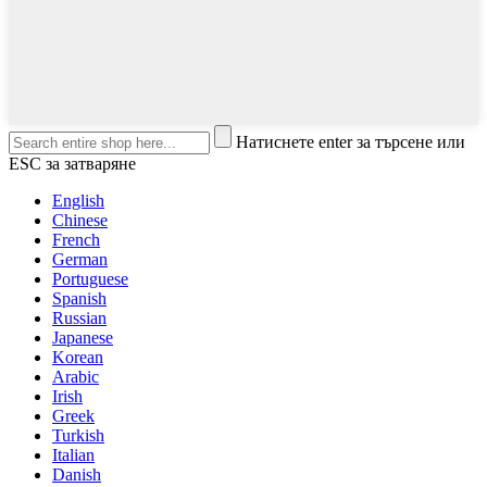
Натиснете enter за търсене или
ESC за затваряне
English
Chinese
French
German
Portuguese
Spanish
Russian
Japanese
Korean
Arabic
Irish
Greek
Turkish
Italian
Danish