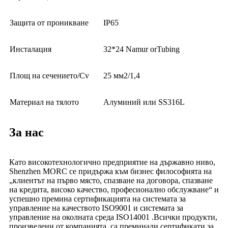
Защита от проникване
IP65
Инсталация
32*24 Namur orTubing
Площ на сечението/Cv
25 мм2/1,4
Материал на тялото
Алуминий или SS316L
За нас
Като високотехнологично предприятие на държавно ниво,
Shenzhen MORC се придържа към бизнес философията на
„клиентът на първо място, спазване на договора, спазване
на кредита, високо качество, професионално обслужване“ и
успешно премина сертификацията на системата за
управление на качеството ISO9001 и системата за
управление на околната среда ISO14001 .Всички продукти,
произведени от компанията, са преминали сертификати за