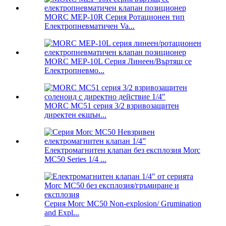
MORC MEP-10R Серия Ротационен тип
Електропневматичен Va...
MORC MEP-10L Серия Линеен/Въртящ се
Електропневмо...
MORC MC51 серия 3/2 взривозащитен
директен екшън...
Електромагнитен клапан без експлозия Morc
MC50 Series 1/4 ...
Серия Morc MC50 Non-explosion/ Grumination
and Expl...