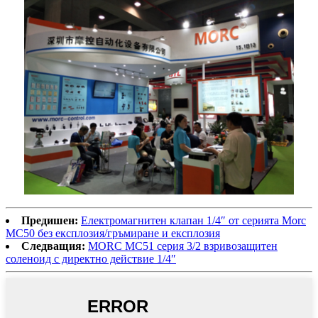
Предишен:
Електромагнитен клапан 1/4″ от серията Morc
MC50 без експлозия/гръмиране и експлозия
Следващия:
MORC MC51 серия 3/2 взривозащитен
соленоид с директно действие 1/4″