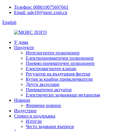
Телефон: 008619075697661
Email: sale10@morc.com.cn
English
У дома
Продукти
Интелигентен позиционер
Електропневматичен позиционер
Пневмо-пневматичен позиционер
Електромагнитен клапан
Регулатор на въздушния филтър
Кутия за крайни превключватели
Други аксесоари
Пневматичен актуатор
Електрически задвижващ механизъм
Новини
Фирмени новини
Индустрии
Сервиз и поддръжка
Изтегли
Често задавани въпроси