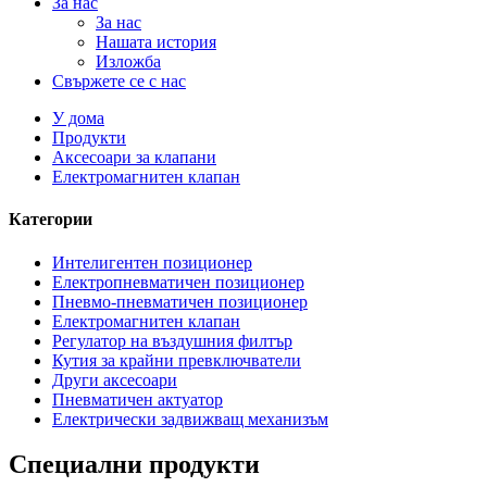
За нас
За нас
Нашата история
Изложба
Свържете се с нас
У дома
Продукти
Аксесоари за клапани
Електромагнитен клапан
Категории
Интелигентен позиционер
Електропневматичен позиционер
Пневмо-пневматичен позиционер
Електромагнитен клапан
Регулатор на въздушния филтър
Кутия за крайни превключватели
Други аксесоари
Пневматичен актуатор
Електрически задвижващ механизъм
Специални продукти