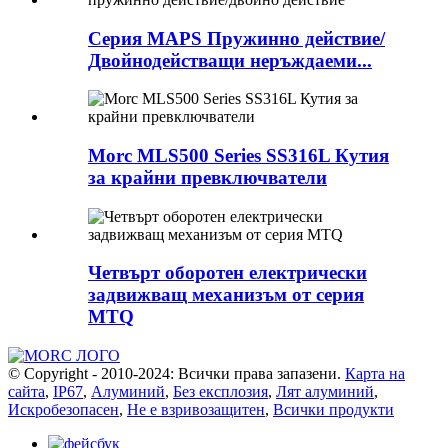
Серия MAPS Пружинно действие/
Двойнодействащи неръждаеми...
Morc MLS500 Series SS316L Кутия
за крайни превключватели
Четвърт оборотен електрически
задвижващ механизъм от серия
MTQ
© Copyright - 2010-2024: Всички права запазени.
Карта на
сайта
,
IP67
,
Алуминий
,
Без експлозия
,
Лят алуминий
,
Искробезопасен
,
Не е взривозащитен
,
Всички продукти