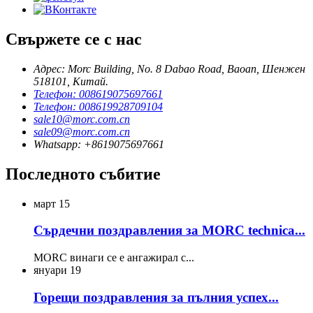
Свържете се с нас
Адрес: Morc Building, No. 8 Dabao Road, Baoan, Шенжен
518101, Китай.
Телефон: 008619075697661
Телефон: 008619928709104
sale10@morc.com.cn
sale09@morc.com.cn
Whatsapp: +8619075697661
Последното събитие
март
15
Сърдечни поздравления за MORC technica...
MORC винаги се е ангажирал с...
януари
19
Горещи поздравления за пълния успех...