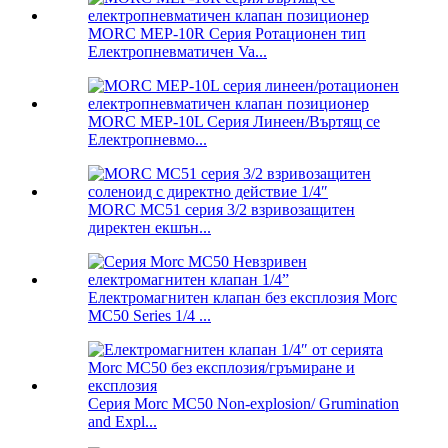
MORC MEP-10R Серия Ротационен тип
Електропневматичен Va...
MORC MEP-10L Серия Линеен/Въртящ се
Електропневмо...
MORC MC51 серия 3/2 взривозащитен
директен екшън...
Електромагнитен клапан без експлозия Morc
MC50 Series 1/4 ...
Серия Morc MC50 Non-explosion/ Grumination
and Expl...