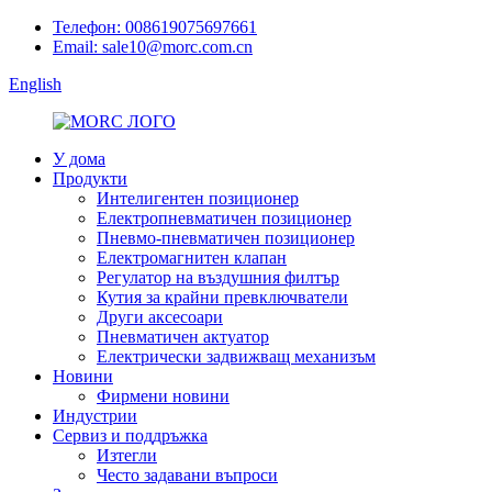
Телефон: 008619075697661
Email: sale10@morc.com.cn
English
У дома
Продукти
Интелигентен позиционер
Електропневматичен позиционер
Пневмо-пневматичен позиционер
Електромагнитен клапан
Регулатор на въздушния филтър
Кутия за крайни превключватели
Други аксесоари
Пневматичен актуатор
Електрически задвижващ механизъм
Новини
Фирмени новини
Индустрии
Сервиз и поддръжка
Изтегли
Често задавани въпроси