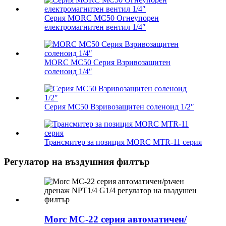
Серия MORC MC50 Огнеупорен
електромагнитен вентил 1/4″
MORC MC50 Серия Взривозащитен
соленоид 1/4″
Серия MC50 Взривозащитен соленоид 1/2″
Трансмитер за позиция MORC MTR-11 серия
Регулатор на въздушния филтър
Morc MC-22 серия автоматичен/