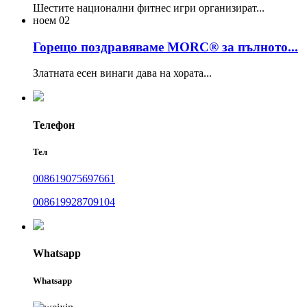
Шестите национални фитнес игри организират...
ноем
02
Горещо поздравяваме MORC® за пълното...
Златната есен винаги дава на хората...
Телефон
Тел
008619075697661
008619928709104
Whatsapp
Whatsapp