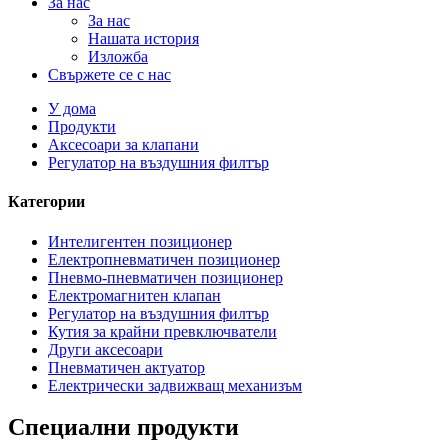
За нас
За нас
Нашата история
Изложба
Свържете се с нас
У дома
Продукти
Аксесоари за клапани
Регулатор на въздушния филтър
Категории
Интелигентен позиционер
Електропневматичен позиционер
Пневмо-пневматичен позиционер
Електромагнитен клапан
Регулатор на въздушния филтър
Кутия за крайни превключватели
Други аксесоари
Пневматичен актуатор
Електрически задвижващ механизъм
Специални продукти