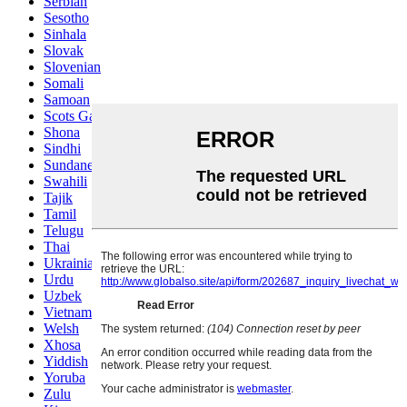
Serbian
Sesotho
Sinhala
Slovak
Slovenian
Somali
Samoan
Scots Gaelic
Shona
Sindhi
Sundanese
Swahili
Tajik
Tamil
Telugu
Thai
Ukrainian
Urdu
Uzbek
Vietnamese
Welsh
Xhosa
Yiddish
Yoruba
Zulu