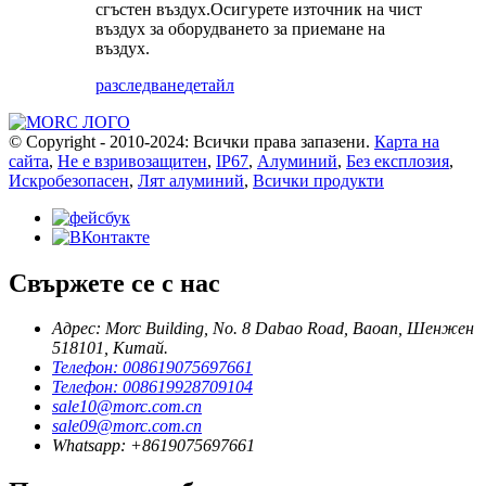
сгъстен въздух.Осигурете източник на чист
въздух за оборудването за приемане на
въздух.
разследване
детайл
© Copyright - 2010-2024: Всички права запазени.
Карта на
сайта
,
Не е взривозащитен
,
IP67
,
Алуминий
,
Без експлозия
,
Искробезопасен
,
Лят алуминий
,
Всички продукти
Свържете се с нас
Адрес: Morc Building, No. 8 Dabao Road, Baoan, Шенжен
518101, Китай.
Телефон: 008619075697661
Телефон: 008619928709104
sale10@morc.com.cn
sale09@morc.com.cn
Whatsapp: +8619075697661