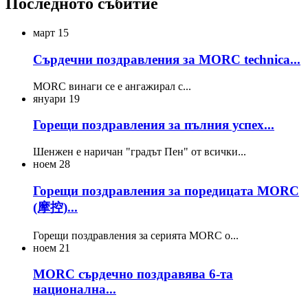
Последното събитие
март
15
Сърдечни поздравления за MORC technica...
MORC винаги се е ангажирал с...
януари
19
Горещи поздравления за пълния успех...
Шенжен е наричан "градът Пен" от всички...
ноем
28
Горещи поздравления за поредицата MORC
(摩控)...
Горещи поздравления за серията MORC o...
ноем
21
MORC сърдечно поздравява 6-та
национална...