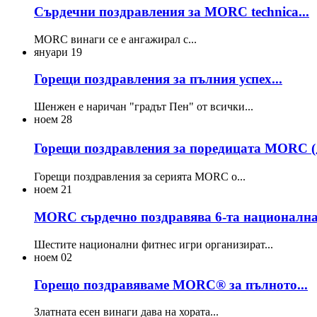
Сърдечни поздравления за MORC technica...
MORC винаги се е ангажирал с...
януари
19
Горещи поздравления за пълния успех...
Шенжен е наричан "градът Пен" от всички...
ноем
28
Горещи поздравления за поредицата MORC (
Горещи поздравления за серията MORC o...
ноем
21
MORC сърдечно поздравява 6-та национална.
Шестите национални фитнес игри организират...
ноем
02
Горещо поздравяваме MORC® за пълното...
Златната есен винаги дава на хората...