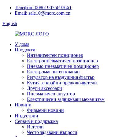
Телефон: 008619075697661
Email: sale10@morc.com.cn
English
У дома
Продукти
Интелигентен позиционер
Електропневматичен позиционер
Пневмо-пневматичен позиционер
Електромагнитен клапан
Регулатор на въздушния филтър
Кутия за крайни превключватели
Други аксесоари
Пневматичен актуатор
Електрически задвижващ механизъм
Новини
Фирмени новини
Индустрии
Сервиз и поддръжка
Изтегли
Често задавани въпроси