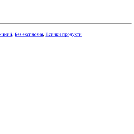
миний
,
Без експлозия
,
Всички продукти