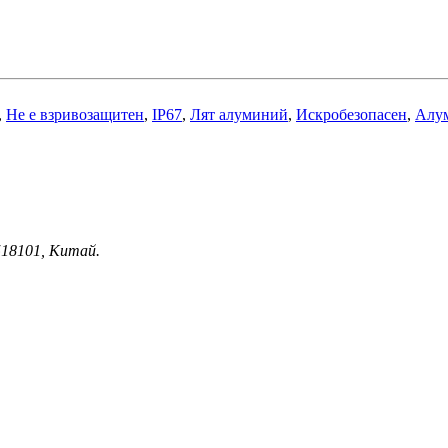
,
Не е взривозащитен
,
IP67
,
Лят алуминий
,
Искробезопасен
,
Алу
518101, Китай.