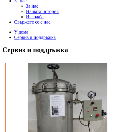
За нас
За нас
Нашата история
Изложба
Свържете се с нас
У дома
Сервиз и поддръжка
Сервиз и поддръжка