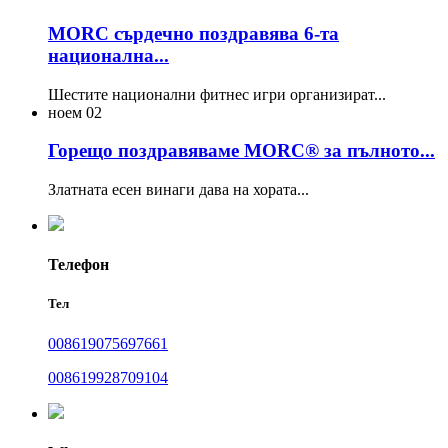
MORC сърдечно поздравява 6-та
национална...
Шестите национални фитнес игри организират...
ноем
02
Горещо поздравяваме MORC® за пълното...
Златната есен винаги дава на хората...
Телефон
Тел
008619075697661
008619928709104