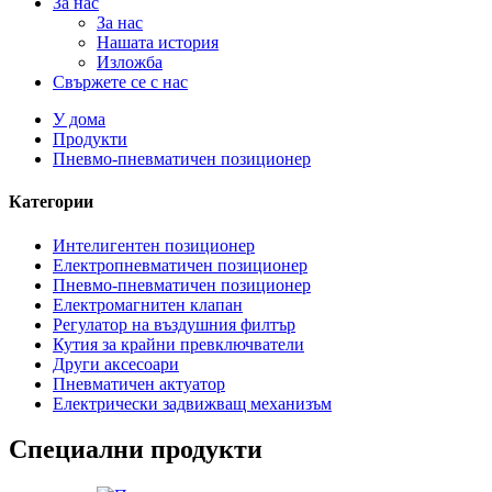
За нас
За нас
Нашата история
Изложба
Свържете се с нас
У дома
Продукти
Пневмо-пневматичен позиционер
Категории
Интелигентен позиционер
Електропневматичен позиционер
Пневмо-пневматичен позиционер
Електромагнитен клапан
Регулатор на въздушния филтър
Кутия за крайни превключватели
Други аксесоари
Пневматичен актуатор
Електрически задвижващ механизъм
Специални продукти