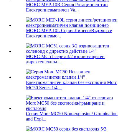
MORC MEP-10R Серия Ротационен тип
Електропневматичен Va...
MORC MEP-10L Серия Линеен/Въртящ се
Електропневмо...
MORC MC51 серия 3/2 взривозащитен
директен екшън...
Електромагнитен клапан без експлозия Morc
MC50 Series 1/4 ...
Серия Morc MC50 Non-explosion/ Grumination
and Expl...