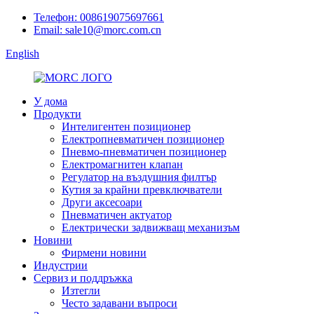
Телефон: 008619075697661
Email: sale10@morc.com.cn
English
У дома
Продукти
Интелигентен позиционер
Електропневматичен позиционер
Пневмо-пневматичен позиционер
Електромагнитен клапан
Регулатор на въздушния филтър
Кутия за крайни превключватели
Други аксесоари
Пневматичен актуатор
Електрически задвижващ механизъм
Новини
Фирмени новини
Индустрии
Сервиз и поддръжка
Изтегли
Често задавани въпроси