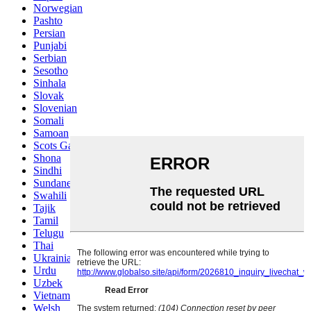
Norwegian
Pashto
Persian
Punjabi
Serbian
Sesotho
Sinhala
Slovak
Slovenian
Somali
Samoan
Scots Gaelic
Shona
Sindhi
Sundanese
Swahili
Tajik
Tamil
Telugu
Thai
Ukrainian
Urdu
Uzbek
Vietnamese
Welsh