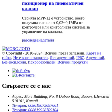
позиционер на пневматичен
клапан
Серията MPP-12 е устройство, което
получава сигнал от 0,02~0,1MPa от
контролера или контролната система за
управление на клапана.
разследване
детайл
© Copyright - 2010-2024: Всички права запазени.
Карта на
сайта
,
Не е взривозащитен
,
Лят алуминий
,
IP67
,
Алуминий
,
Без експлозия
,
Искробезопасен
,
Всички продукти
Свържете се с нас
Адрес: Morc Building, No. 8 Dabao Road, Baoan, Шенжен
518101, Китай.
Телефон: 008619075697661
Телефон: 008619928709104