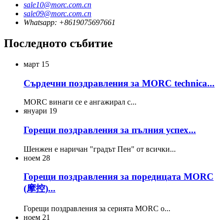
sale10@morc.com.cn
sale09@morc.com.cn
Whatsapp: +8619075697661
Последното събитие
март
15
Сърдечни поздравления за MORC technica...
MORC винаги се е ангажирал с...
януари
19
Горещи поздравления за пълния успех...
Шенжен е наричан "градът Пен" от всички...
ноем
28
Горещи поздравления за поредицата MORC
(摩控)...
Горещи поздравления за серията MORC o...
ноем
21