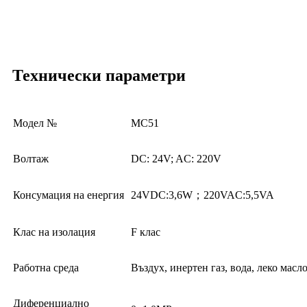
Технически параметри
Модел №
MC51
Волтаж
DC: 24V; AC: 220V
Консумация на енергия
24VDC:3,6W；220VAC:5,5VA
Клас на изолация
F клас
Работна среда
Въздух, инертен газ, вода, леко масл
Диференциално