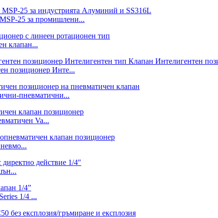
MSP-25 за промишлени...
 клапан...
н позиционер Инте...
чни-пневматични...
матичен Va...
евмо...
ън...
ies 1/4 ...