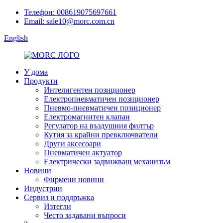
Телефон: 008619075697661
Email: sale10@morc.com.cn
English
У дома
Продукти
Интелигентен позиционер
Електропневматичен позиционер
Пневмо-пневматичен позиционер
Електромагнитен клапан
Регулатор на въздушния филтър
Кутия за крайни превключватели
Други аксесоари
Пневматичен актуатор
Електрически задвижващ механизъм
Новини
Фирмени новини
Индустрии
Сервиз и поддръжка
Изтегли
Често задавани въпроси