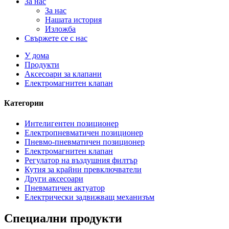
За нас
За нас
Нашата история
Изложба
Свържете се с нас
У дома
Продукти
Аксесоари за клапани
Електромагнитен клапан
Категории
Интелигентен позиционер
Електропневматичен позиционер
Пневмо-пневматичен позиционер
Електромагнитен клапан
Регулатор на въздушния филтър
Кутия за крайни превключватели
Други аксесоари
Пневматичен актуатор
Електрически задвижващ механизъм
Специални продукти