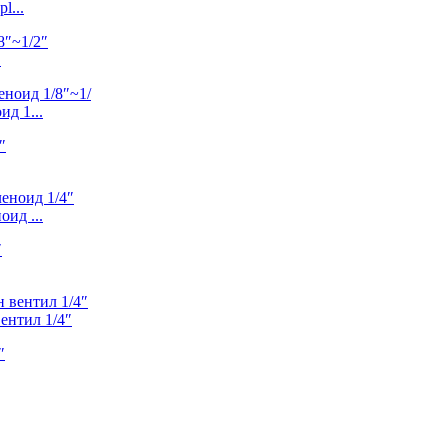
l...
.
д 1...
ид ...
нтил 1/4″