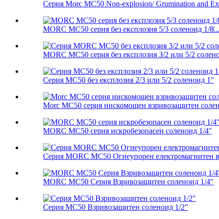
Серия Morc MC50 Non-explosion/ Grumination and Exp
MORC MC50 серия без експлозия 5/3 соленоид 1/8̸..
MORC MC50 серия без експлозия 3/2 или 5/2 соленои
Серия MC50 без експлозия 2/3 или 5/2 соленоид 1″
Morc MC50 серия нискомощен взривозащитен солено
MORC MC50 серия искробезопасен соленоид 1/4″
Серия MORC MC50 Огнеупорен електромагнитен ве
MORC MC50 Серия Взривозащитен соленоид 1/4″
Серия MC50 Взривозащитен соленоид 1/2″