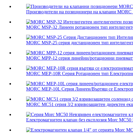
Производители на позиционери на клапани MORC 
MORC MSP-32 Линеен ротационен тип интелигентен
MORC MSP-25 серия дистанционен тип интелигенте
MORC MPP-12 серия линейни/ротационни пневмати
MORC MEP-10R Серия Ротационен тип Електропнев
MORC MEP-10L Серия Линеен/Въртящ се Електропн
MORC MC51 серия 3/2 взривозащитен директен екш
Електромагнитен клапан без експлозия Morc MC50 Ser